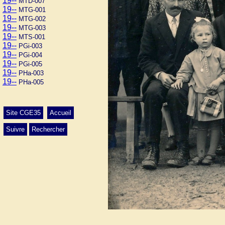
19--
MTD-007
19--
MTG-001
19--
MTG-002
19--
MTG-003
19--
MTS-001
19--
PGi-003
19--
PGi-004
19--
PGi-005
19--
PHa-003
19--
PHa-005
Site CGE35
Accueil
Suivre
Rechercher