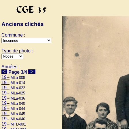
Anciens clichés
Commune :
Type de photo :
Années :
Page 3/4
19--
MLa-008
19--
MLa-014
19--
MLa-022
19--
MLa-025
19--
MLa-036
19--
MLa-040
19--
MLa-044
19--
MLa-045
19--
MLa-046
19--
MTD-001