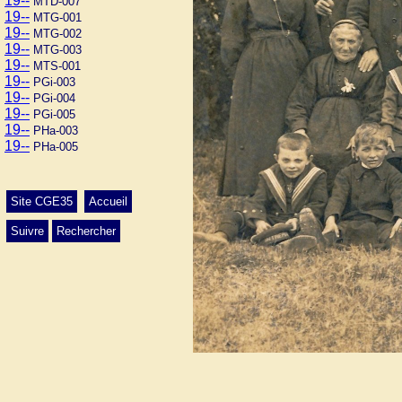
19--
MTD-007
19--
MTG-001
19--
MTG-002
19--
MTG-003
19--
MTS-001
19--
PGi-003
19--
PGi-004
19--
PGi-005
19--
PHa-003
19--
PHa-005
Site CGE35
Accueil
Suivre
Rechercher