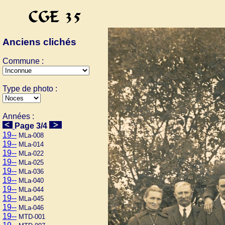
Anciens clichés
Commune :
Type de photo :
Années :
Page 3/4
19--
MLa-008
19--
MLa-014
19--
MLa-022
19--
MLa-025
19--
MLa-036
19--
MLa-040
19--
MLa-044
19--
MLa-045
19--
MLa-046
19--
MTD-001