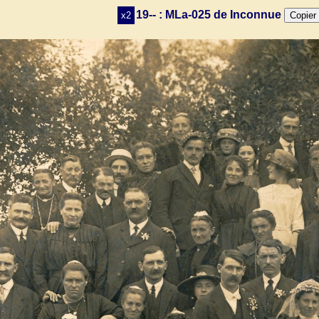
19-- : MLa-025 de Inconnue
x2
Copier 