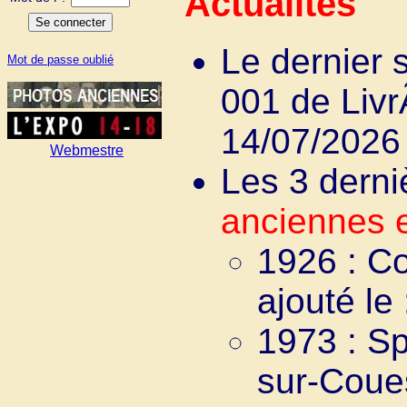
Actualités
Le dernier s
Mot de passe oublié
001 de Livr
14/07/2026 
Webmestre
Les 3 derni
anciennes e
1926 : C
ajouté le
1973 : Sp
sur-Coues