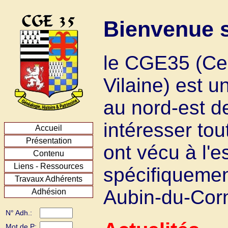
Bienvenue s
le CGE35 (Cerc
Vilaine) est 
au nord-est d
intéresser to
Accueil
Présentation
ont vécu à l'es
Contenu
Liens - Ressources
spécifiquement
Travaux Adhérents
Aubin-du-Corm
Adhésion
N° Adh.:
Mot de P: