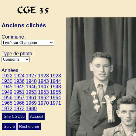
Anciens clichés
Commune :
Type de photo :
Années :
1922
1924
1927
1928
1928
1930
1936
1940
1943
1944
1945
1945
1946
1947
1948
1949
1951
1953
1953
1955
1956
1957
1961
1962
1964
1965
1966
1969
1970
1971
1972
1973
1980
Site CGE35
Accueil
Suivre
Rechercher