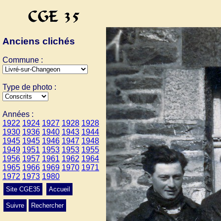
Anciens clichés
Commune :
Type de photo :
Années :
1922
1924
1927
1928
1928
1930
1936
1940
1943
1944
1945
1945
1946
1947
1948
1949
1951
1953
1953
1955
1956
1957
1961
1962
1964
1965
1966
1969
1970
1971
1972
1973
1980
Site CGE35
Accueil
Suivre
Rechercher