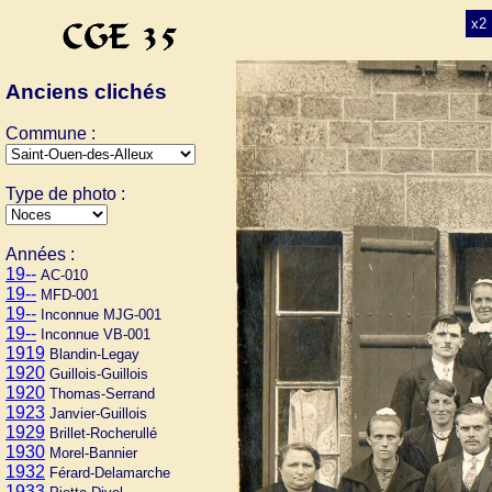
x2
Anciens clichés
Commune :
Type de photo :
Années :
19--
AC-010
19--
MFD-001
19--
Inconnue MJG-001
19--
Inconnue VB-001
1919
Blandin-Legay
1920
Guillois-Guillois
1920
Thomas-Serrand
1923
Janvier-Guillois
1929
Brillet-Rocherullé
1930
Morel-Bannier
1932
Férard-Delamarche
1933