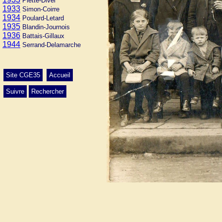
Piette-Divel
1933
Simon-Coirre
1934
Poulard-Letard
1935
Blandin-Journois
1936
Battais-Gillaux
1944
Serrand-Delamarche
Site CGE35
Accueil
Suivre
Rechercher