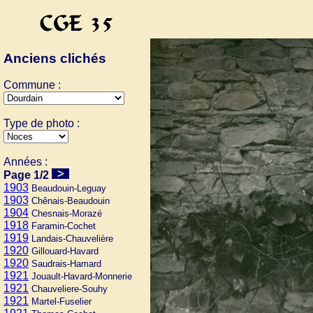
Anciens clichés
Commune :
Type de photo :
Années :
Page 1/2
1903
Beaudouin-Leguay
1903
Chênais-Beaudouin
1904
Chesnais-Morazé
1918
Faramin-Cochet
1919
Landais-Chauvelière
1920
Gillouard-Havard
1920
Saudrais-Hamard
1921
Jouault-Havard-Monnerie
1921
Chauveliere-Souhy
1921
Martel-Fuselier