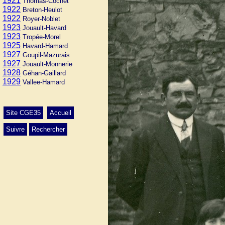
1921
Thomas-Cochet
1922
Breton-Heulot
1922
Royer-Noblet
1923
Jouault-Havard
1923
Tropée-Morel
1925
Havard-Hamard
1927
Goupil-Mazurais
1927
Jouault-Monnerie
1928
Géhan-Gaillard
1929
Vallee-Hamard
Site CGE35
Accueil
Suivre
Rechercher