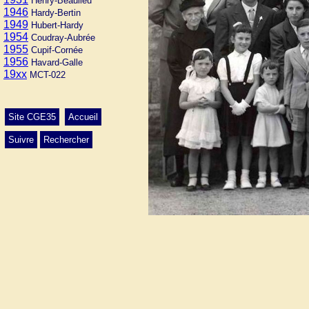
Henry-Beaulieu
1946
Hardy-Bertin
1949
Hubert-Hardy
1954
Coudray-Aubrée
1955
Cupif-Cornée
1956
Havard-Galle
19xx
MCT-022
Site CGE35
Accueil
Suivre
Rechercher