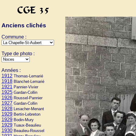
Anciens clichés
Commune :
Type de photo :
Années :
1912
Thomas-Lemarié
1918
Blanchet-Lemarié
1921
Pannier-Vivier
1925
Gardan-Collin
1926
Roussel-Pannier
1927
Gardan-Collin
1928
Lesacher-Menant
1929
Bertin-Lebreton
1929
Bodin-Mury
1929
Tuaux-Beaulieu
1930
Beaulieu-Roussel
1931