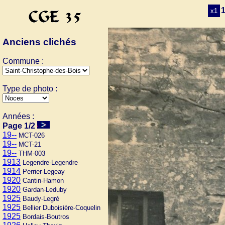
1
x1
Anciens clichés
Commune :
Type de photo :
Années :
Page 1/2
19--
MCT-026
19--
MCT-21
19--
THM-003
1913
Legendre-Legendre
1914
Perrier-Legeay
1920
Cantin-Hamon
1920
Gardan-Leduby
1925
Baudy-Legré
1925
Bellier Duboisière-Coquelin
1925
Bordais-Boutros