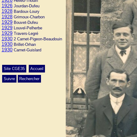
1926
Helleu-Thouin
1926
Jourdan-Dufeu
1928
Bardoux-Loury
1928
Grimoux-Charbon
1929
Bouvet-Dufeu
1929
Louvel-Pelherbe
1929
Travers-Legré
1930
2 Carnet-Pigeon-Beaudouin
1930
Brillet-Orhan
1930
Carnet-Guislard
Site CGE35
Accueil
Suivre
Rechercher