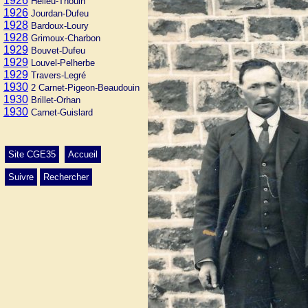
1926
Helleu-Thouin
1926
Jourdan-Dufeu
1928
Bardoux-Loury
1928
Grimoux-Charbon
1929
Bouvet-Dufeu
1929
Louvel-Pelherbe
1929
Travers-Legré
1930
2 Carnet-Pigeon-Beaudouin
1930
Brillet-Orhan
1930
Carnet-Guislard
Site CGE35
Accueil
Suivre
Rechercher