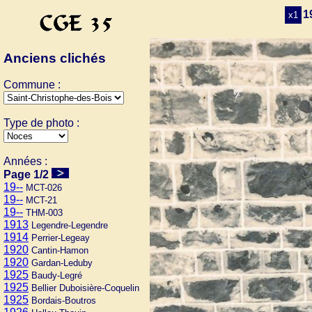
1
x1
Anciens clichés
Commune :
Type de photo :
Années :
Page 1/2
19--
MCT-026
19--
MCT-21
19--
THM-003
1913
Legendre-Legendre
1914
Perrier-Legeay
1920
Cantin-Hamon
1920
Gardan-Leduby
1925
Baudy-Legré
1925
Bellier Duboisière-Coquelin
1925
Bordais-Boutros