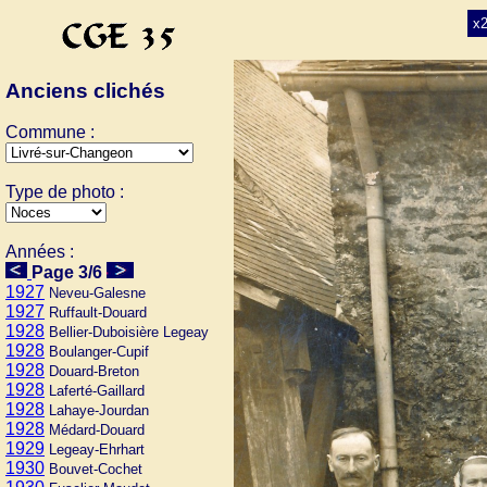
x
Anciens clichés
Commune :
Type de photo :
Années :
Page 3/6
1927
Neveu-Galesne
1927
Ruffault-Douard
1928
Bellier-Duboisière Legeay
1928
Boulanger-Cupif
1928
Douard-Breton
1928
Laferté-Gaillard
1928
Lahaye-Jourdan
1928
Médard-Douard
1929
Legeay-Ehrhart
1930
Bouvet-Cochet