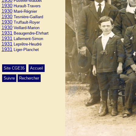
1930
Fuselier-Maudet
1930
Hurault-Travers
1930
Maré-Régnier
1930
Tesnière-Gaillard
1930
Truffault-Royer
1930
Veillard-Marion
1931
Beaugendre-Ehrhart
1931
Lallement-Simon
1931
Leprêtre-Heudré
1931
Liger-Planchet
Site CGE35
Accueil
Suivre
Rechercher