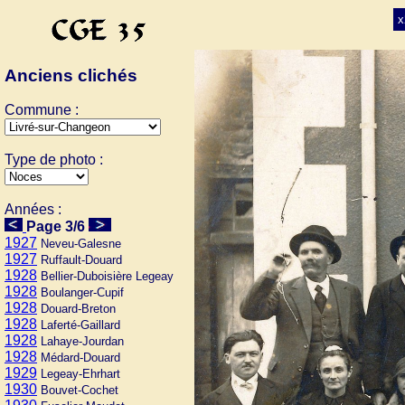
x
Anciens clichés
Commune :
Type de photo :
Années :
Page 3/6
1927
Neveu-Galesne
1927
Ruffault-Douard
1928
Bellier-Duboisière Legeay
1928
Boulanger-Cupif
1928
Douard-Breton
1928
Laferté-Gaillard
1928
Lahaye-Jourdan
1928
Médard-Douard
1929
Legeay-Ehrhart
1930
Bouvet-Cochet