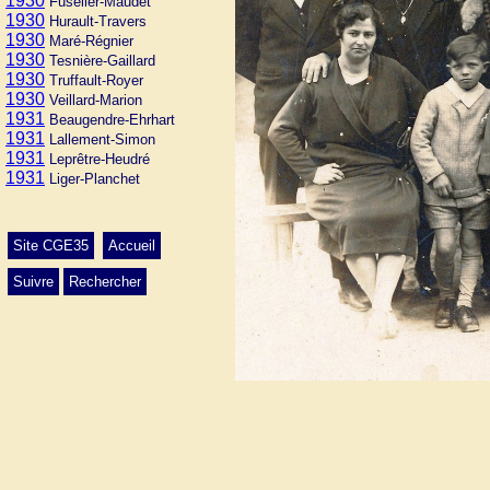
1930
Fuselier-Maudet
1930
Hurault-Travers
1930
Maré-Régnier
1930
Tesnière-Gaillard
1930
Truffault-Royer
1930
Veillard-Marion
1931
Beaugendre-Ehrhart
1931
Lallement-Simon
1931
Leprêtre-Heudré
1931
Liger-Planchet
Site CGE35
Accueil
Suivre
Rechercher