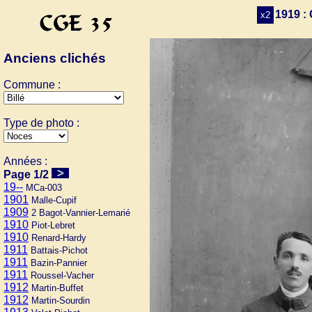
1919 :
x2
Anciens clichés
Commune :
Type de photo :
Années :
Page 1/2
19--
MCa-003
1901
Malle-Cupif
1909
2 Bagot-Vannier-Lemarié
1910
Piot-Lebret
1910
Renard-Hardy
1911
Battais-Pichot
1911
Bazin-Pannier
1911
Roussel-Vacher
1912
Martin-Buffet
1912
Martin-Sourdin