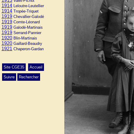
1913
Valet-Pichot
1914
Leloutre-Leutellier
1914
Tropée-Triquet
1919
Chevallier-Galodé
1919
Comte-Léonard
1919
Galodé-Martinais
1919
Serrand-Pannier
1920
Blin-Martinais
1920
Gaillard-Beaudry
1921
Chaperon-Gardan
Site CGE35
Accueil
Suivre
Rechercher