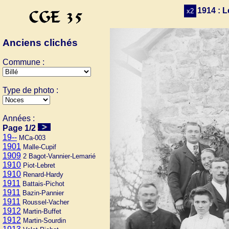
1914 : L
x2
Anciens clichés
Commune :
Type de photo :
Années :
Page 1/2
19--
MCa-003
1901
Malle-Cupif
1909
2 Bagot-Vannier-Lemarié
1910
Piot-Lebret
1910
Renard-Hardy
1911
Battais-Pichot
1911
Bazin-Pannier
1911
Roussel-Vacher
1912
Martin-Buffet
1912
Martin-Sourdin