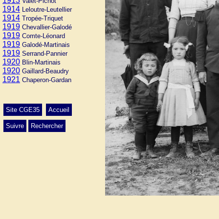
1913
Valet-Pichot
1914
Leloutre-Leutellier
1914
Tropée-Triquet
1919
Chevallier-Galodé
1919
Comte-Léonard
1919
Galodé-Martinais
1919
Serrand-Pannier
1920
Blin-Martinais
1920
Gaillard-Beaudry
1921
Chaperon-Gardan
Site CGE35
Accueil
Suivre
Rechercher