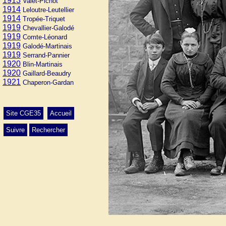
1913
Valet-Pichot
1914
Leloutre-Leutellier
1914
Tropée-Triquet
1919
Chevallier-Galodé
1919
Comte-Léonard
1919
Galodé-Martinais
1919
Serrand-Pannier
1920
Blin-Martinais
1920
Gaillard-Beaudry
1921
Chaperon-Gardan
Site CGE35
Accueil
Suivre
Rechercher