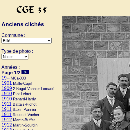
Anciens clichés
Commune :
Type de photo :
Années :
Page 1/2
19--
MCa-003
1901
Malle-Cupif
1909
2 Bagot-Vannier-Lemarié
1910
Piot-Lebret
1910
Renard-Hardy
1911
Battais-Pichot
1911
Bazin-Pannier
1911
Roussel-Vacher
1912
Martin-Buffet
1912
Martin-Sourdin