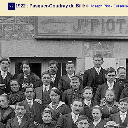
1922 : Pasquer-Coudray de Billé
x2
©
Joseph Piot - Col mus