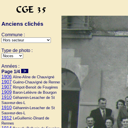
Anciens clichés
Commune :
Type de photo :
Années :
Page 1/4
1906
Aline-Aline de Chauvigné
1907
Guéno-Chauvigné de Rennes
1907
Rimpot-Benoit de Fougères
1909
Baron-Lelièvre de Bourgon
1910
Géhannin-Lesacher de St
Sauveur-des-L
1910
Géhannin-Lesacher de St
Sauveur-des-L
1912
LeGuillemic-Dinard de
Rennes