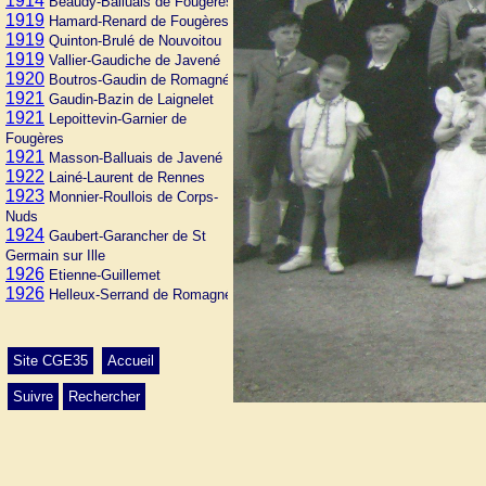
1914
Beaudy-Balluais de Fougères
1919
Hamard-Renard de Fougères
1919
Quinton-Brulé de Nouvoitou
1919
Vallier-Gaudiche de Javené
1920
Boutros-Gaudin de Romagné
1921
Gaudin-Bazin de Laignelet
1921
Lepoittevin-Garnier de
Fougères
1921
Masson-Balluais de Javené
1922
Lainé-Laurent de Rennes
1923
Monnier-Roullois de Corps-
Nuds
1924
Gaubert-Garancher de St
Germain sur Ille
1926
Etienne-Guillemet
1926
Helleux-Serrand de Romagné
Site CGE35
Accueil
Suivre
Rechercher