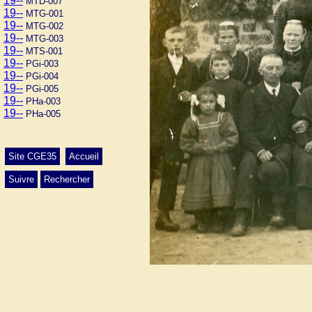
19--
MTD-007
19--
MTG-001
19--
MTG-002
19--
MTG-003
19--
MTS-001
19--
PGi-003
19--
PGi-004
19--
PGi-005
19--
PHa-003
19--
PHa-005
Site CGE35
Accueil
Suivre
Rechercher