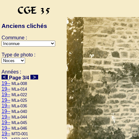
Anciens clichés
Commune :
Type de photo :
Années :
Page 3/4
19--
MLa-008
19--
MLa-014
19--
MLa-022
19--
MLa-025
19--
MLa-036
19--
MLa-040
19--
MLa-044
19--
MLa-045
19--
MLa-046
19--
MTD-001