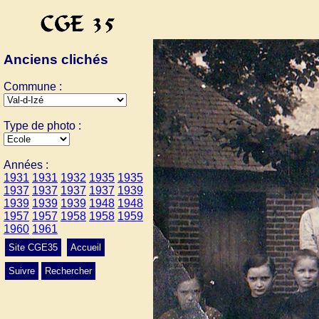
Anciens clichés
Commune :
Type de photo :
Années :
1931
1931
1932
1935
1935
1937
1937
1937
1937
1939
1939
1939
1939
1948
1948
1957
1957
1958
1958
1959
1960
1961
Site CGE35
Accueil
Suivre
Rechercher