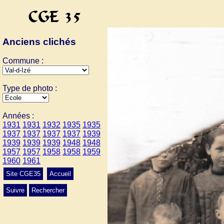
Anciens clichés
Commune :
Type de photo :
Années :
1931
1931
1932
1935
1935
1937
1937
1937
1937
1939
1939
1939
1939
1948
1948
1957
1957
1958
1958
1959
1960
1961
Site CGE35
Accueil
Suivre
Rechercher