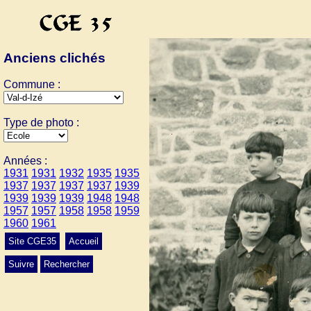
Anciens clichés
Commune :
Type de photo :
Années :
1931
1931
1932
1935
1935
1937
1937
1937
1937
1939
1939
1939
1939
1948
1948
1957
1957
1958
1958
1959
1960
1961
Site CGE35
Accueil
Suivre
Rechercher