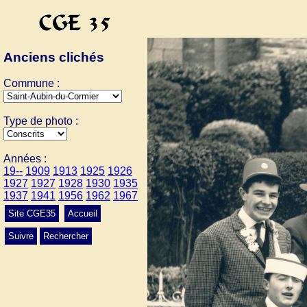
Anciens clichés
Commune :
Type de photo :
Années :
19--
1909
1913
1925
1926
1927
1927
1928
1930
1935
1937
1941
1956
1962
1967
Site CGE35
Accueil
Suivre
Rechercher