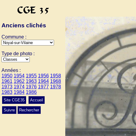
Anciens clichés
Commune :
Type de photo :
Années :
1950
1954
1955
1956
1958
1961
1962
1963
1964
1968
1973
1974
1976
1977
1978
1983
1984
1986
Site CGE35
Accueil
Suivre
Rechercher