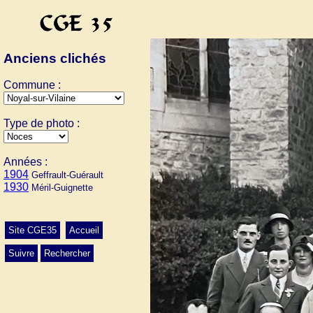
Anciens clichés
Commune :
Type de photo :
Années :
1904
Geffrault-Guérault
1930
Méril-Guignette
Site CGE35
Accueil
Suivre
Rechercher