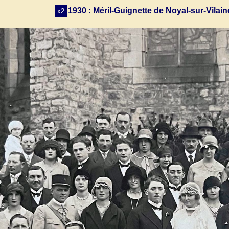
1930 : Méril-Guignette de Noyal-sur-Vilai
x2